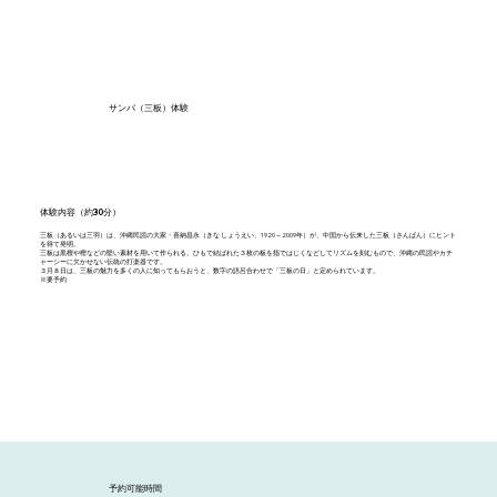
サンバ（三板）体験
体験内容（約30分）
三板（あるいは三羽）は、沖縄民謡の大家・喜納昌永（きな しょうえい、1920～2009年）が、中国から伝来した三板（さんばん）にヒント
を得て発明。
三板は黒檀や樫などの堅い素材を用いて作られる。ひもで結ばれた３枚の板を指ではじくなどしてリズムを刻むもので、沖縄の民謡やカチ
ャーシーに欠かせない伝統の打楽器です。
３月８日は、三板の魅力を多くの人に知ってもらおうと、数字の語呂合わせで「三板の日」と定められています。
※要予約
予約可能時間