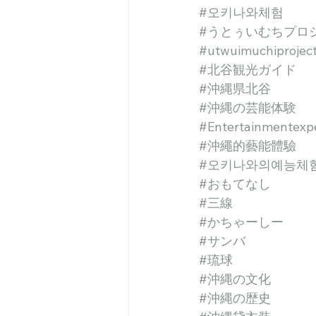
#오키나와체험
#うとぅいむちプロ
#utwuimuchiprojec
#北谷観光ガイド
#沖縄県北谷
#沖縄の芸能体験
#Entertainmentexp
#沖繩的藝能體驗
#오키나와의예능체
#おもてなし
#三線
#かちゃーしー
#サンバ
#琉球
#沖縄の文化
#沖縄の歴史