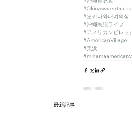
#沖縄貸衣装
#Okinawarentalco
#오키나와대여의상
#沖縄民謡ライブ
#アメリカンビレッ
#AmericanVillage
#美浜
#mihamaamericanvi
最新記事