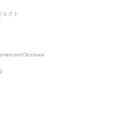
ジェクト
t
erienceinOkinawa
험