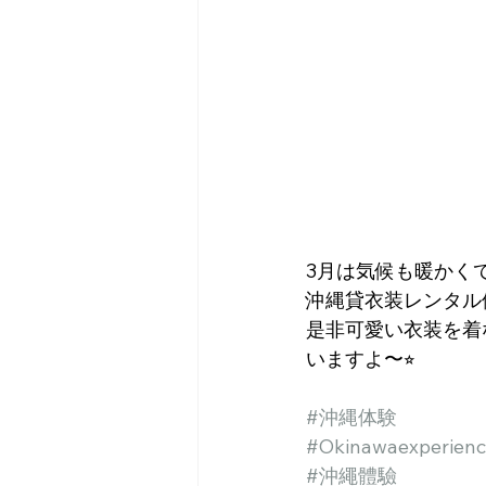
3月は気候も暖かく
沖縄貸衣装レンタル
是非可愛い衣装を着
いますよ〜⭐︎
#沖縄体験
#Okinawaexperien
#沖繩體驗