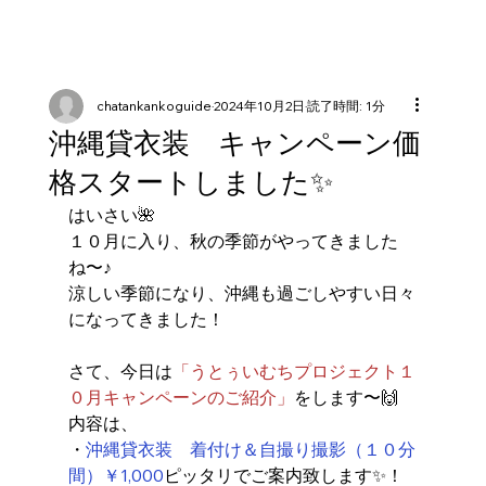
chatankankoguide
2024年10月2日
読了時間: 1分
沖縄貸衣装 キャンペーン価
格スタートしました✨
はいさい🌺
１０月に入り、秋の季節がやってきました
ね〜♪
涼しい季節になり、沖縄も過ごしやすい日々
になってきました！
さて、今日は
「うとぅいむちプロジェクト１
０月キャンペーンのご紹介」
をします〜🙌
内容は、
・
沖縄貸衣装　着付け＆自撮り撮影（１０分
間）￥1,000
ピッタリでご案内致します✨！