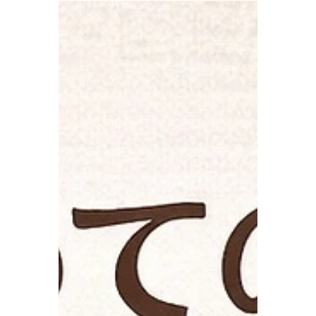
chatankankoguide
2025年12月23日
読了時間: 1分
2026年1月キャンペーン出
来ました〜😊🌺
はいさーい😊🌺 クリスマスまであと2日！！
楽しみになって来ましたね〜〜🌺 さて。 今
日は2026年1月キャンペーンをご紹介致しま
す〜〜🤭🌺 なんと！ 沖縄芸能体験10%引き❗️