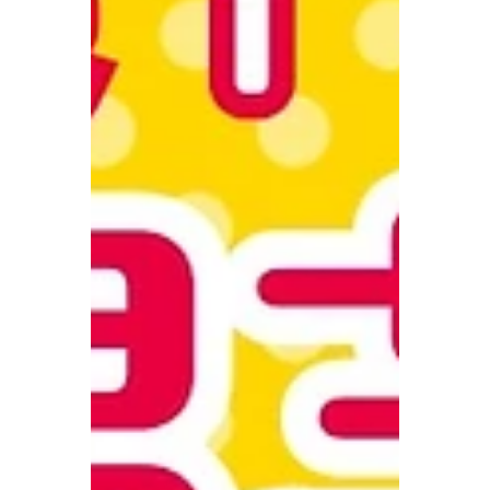
almost over~! If you would like to
experience the entertainment in Okinawa,
please contact us~😊🌺 #沖縄体験 #沖縄
芸能体験 #三線体験 #沖縄民謡 #カチャーシ
ー #琉球舞踊 #沖縄文化体験 #北谷 #美浜 #
北谷観光 #アメリカンビレッジ
#okinawaexperience #okinawaactivities
#visitokinawa #okinawatrip
#familytravelokinawa 👉 #1月限定 #10パー
セントオフ #沖縄体験 👉 #JanuaryDeal
#10PercentOff #OkinawaExperience 👉 #
北谷観光 #沖縄旅行 #期間限定