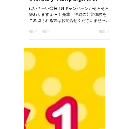
chatankankoguide
1月25日
読了時間: 1分
1月キャンペーンのお知ら
せ🌺 Notice of the
January campaign😊🌺
はいさーい😊🌺 1月キャンペーンがそろそろ
終わりますょ〜！ 是非、沖縄の芸能体験を
ご希望される方はお問合せくださいませ〜😊
🌺 Haisai😊🌺 The January campaign is