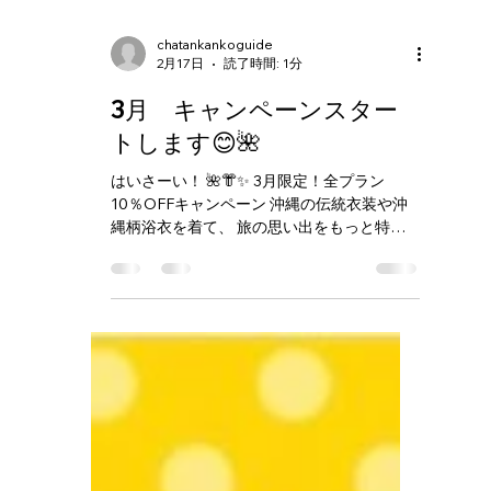
chatankankoguide
2月17日
読了時間: 1分
3月 キャンペーンスター
トします😊🌺
はいさーい！ 🌺👘✨ 3月限定！全プラン
10％OFFキャンペーン 沖縄の伝統衣装や沖
縄柄浴衣を着て、 旅の思い出をもっと特別
にしませんか？📸 アメリカンビレッジ散策
や 写真撮影にぴったりの体験です🌴 🌸
March Special Campaign 🌸 Enjoy 10% OFF