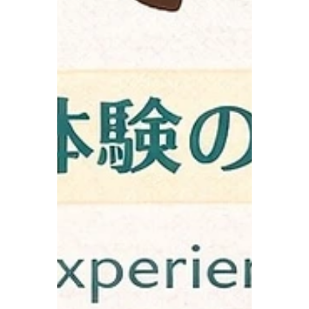
行います🤭🌺 新年明けのお祝いでございま
す〜〜！！ やったーーー❗️嬉しいさ〜〜‼️ と
いう事でお🉐でございます。 ご予約ドシド
シお待ちしております。 めんそ〜れ〜〜🤭
🌺🌺 #沖縄体験 #沖縄芸能体験 #三線体験 #
沖縄民謡 #カチャーシー #琉球舞踊 #沖縄文
化体験 #北谷 #美浜 #北谷観光 #アメリカン
ビレッジ #okinawaexperience
#okinawaactivities #visitokinawa
#okinawatrip #familytravelokinawa