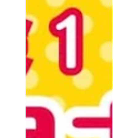
all plans in March! Wear traditional
Okinawan costumes or yukata and create
unforgettable travel memories in Okinawa
🇯🇵✨ 📅 対象期間：3月1日〜3月31日 📍 北
谷町（アメリカンビレッジ近く） 📲 予約は
プロフィールのリンクから ※他割引との併
用不可 ※衣装の種類・サイズには限りがあ
ります #沖縄旅行 #沖縄観光 #沖縄体験 #沖
縄衣装 #浴衣レンタル #アメリカンビレッジ
#北谷 #okinawatrip #okinawatravel
#yukatarental #japanexperience