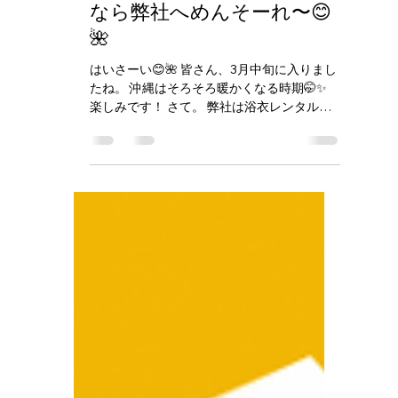
chatankankoguide
2025年3月16日
読了時間: 1分
北谷町で浴衣レンタルする
なら弊社へめんそーれ〜😊
🌺
はいさーい😊🌺 皆さん、3月中旬に入りまし
たね。 沖縄はそろそろ暖かくなる時期🤭✨
楽しみです！ さて。 弊社は浴衣レンタルを
本格的にスタートする事になりました🌺 ・
沖縄県民の方、 ・沖縄在住の海外の方、 ぜ
ひリーズナブルなお値段でご案内しておりま
す。ご興味ある方は...