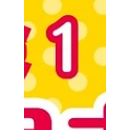
#okinawaexperience #okinawaactivities
#visitokinawa #okinawatrip
#familytravelokinawa 👉 #1月限定 #10パー
セントオフ #沖縄体験 👉 #JanuaryDeal
#10PercentOff #OkinawaExperience 👉 #
北谷観光 #沖縄旅行 #期間限定