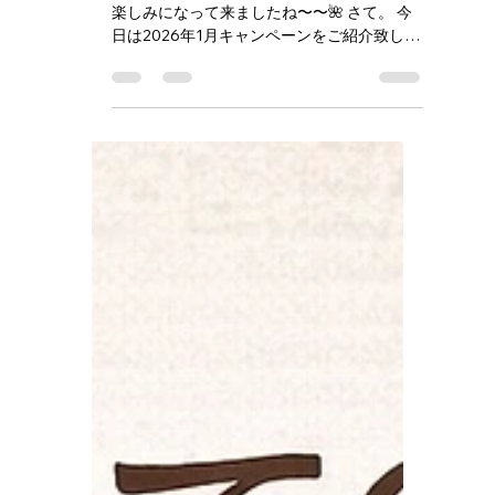
2026年1月キャンペーン出
来ました〜😊🌺
はいさーい😊🌺 クリスマスまであと2日！！
楽しみになって来ましたね〜〜🌺 さて。 今
日は2026年1月キャンペーンをご紹介致しま
す〜〜🤭🌺 なんと！ 沖縄芸能体験10%引き❗️
行います🤭🌺 新年明けのお祝いでございま
す〜〜！！ やったーーー❗️嬉しいさ〜〜‼️ と
いう事でお🉐でございます。 ご予約ドシド
シお待ちしております。 めんそ〜れ〜〜🤭
🌺🌺 #沖縄体験 #沖縄芸能体験 #三線体験 #
沖縄民謡 #カチャーシー #琉球舞踊 #沖縄文
化体験 #北谷 #美浜 #北谷観光 #アメリカン
ビレッジ #okinawaexperience
#okinawaactivities #visitokinawa
#okinawatrip #familytravelokinawa