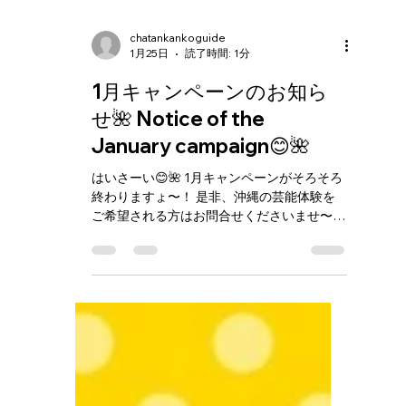
chatankankoguide
1月25日
読了時間: 1分
1月キャンペーンのお知ら
せ🌺 Notice of the
January campaign😊🌺
はいさーい😊🌺 1月キャンペーンがそろそろ
終わりますょ〜！ 是非、沖縄の芸能体験を
ご希望される方はお問合せくださいませ〜😊
🌺 Haisai😊🌺 The January campaign is
almost over~! If you would like to
experience the entertainment in Okinawa,
please contact us~😊🌺 #沖縄体験 #沖縄
芸能体験 #三線体験 #沖縄民謡 #カチャーシ
ー #琉球舞踊 #沖縄文化体験 #北谷 #美浜 #
北谷観光 #アメリカンビレッジ